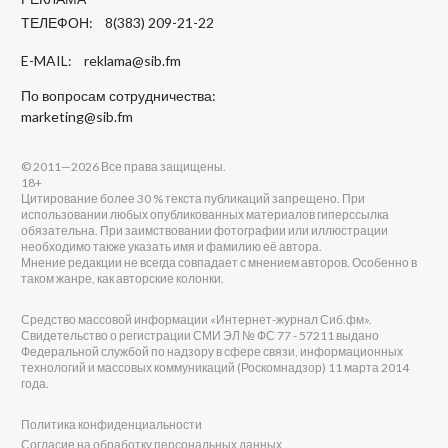
ТЕЛЕФОН: 8(383) 209-21-22
E-MAIL:
reklama@sib.fm
По вопросам сотрудничества:
marketing@sib.fm
© 2011—2026 Все права защищены.
18+
Цитирование более 30 % текста публикаций запрещено. При
использовании любых опубликованных материалов гиперссылка
обязательна. При заимствовании фотографии или иллюстрации
необходимо также указать имя и фамилию её автора.
Мнение редакции не всегда совпадает с мнением авторов. Особенно в
таком жанре, как авторские колонки.
Средство массовой информации «Интернет-журнал Сиб.фм».
Свидетельство о регистрации СМИ ЭЛ № ФС 77 - 57211 выдано
Федеральной службой по надзору в сфере связи, информационных
технологий и массовых коммуникаций (Роскомнадзор) 11 марта 2014
года.
Политика конфиденциальности
Согласие на обработку персональных данных