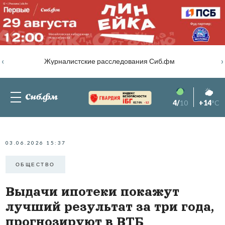
‹
›
Журналистские расследования Сиб.фм
4/
10
+14
°C
82.76%
-1.2
03.06.2026 15:37
ОБЩЕСТВО
Выдачи ипотеки покажут
лучший результат за три года,
прогнозируют в ВТБ