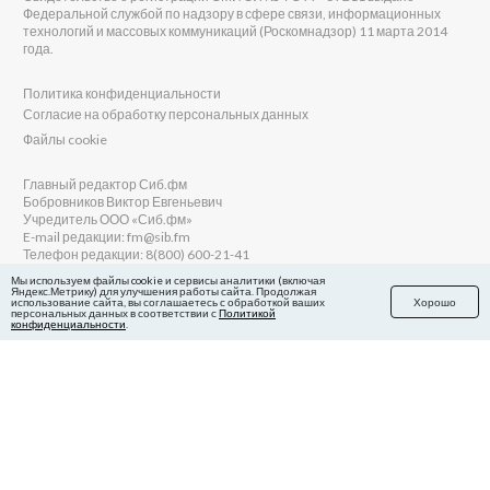
Федеральной службой по надзору в сфере связи, информационных
технологий и массовых коммуникаций (Роскомнадзор) 11 марта 2014
года.
Политика конфиденциальности
Согласие на обработку персональных данных
Файлы cookie
Главный редактор Сиб.фм
Бобровников Виктор Евгеньевич
Учредитель ООО «Сиб.фм»
E-mail редакции: fm@sib.fm
Телефон редакции: 8(800) 600-21-41
Мы используем файлы cookie и сервисы аналитики (включая
Яндекс.Метрику) для улучшения работы сайта. Продолжая
использование сайта, вы соглашаетесь с обработкой ваших
Хорошо
персональных данных в соответствии с
Политикой
Сайт разработан и поддерживается Технодзен
конфиденциальности
.
в Яндекс.Дзен