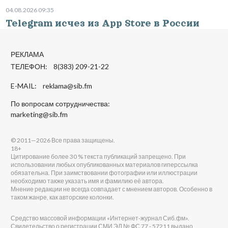
04.08.2026 09:35
Telegram исчез из App Store в России
РЕКЛАМА
ТЕЛЕФОН: 8(383) 209-21-22
E-MAIL:
reklama@sib.fm
По вопросам сотрудничества:
marketing@sib.fm
© 2011—2026 Все права защищены.
18+
Цитирование более 30 % текста публикаций запрещено. При
использовании любых опубликованных материалов гиперссылка
обязательна. При заимствовании фотографии или иллюстрации
необходимо также указать имя и фамилию её автора.
Мнение редакции не всегда совпадает с мнением авторов. Особенно в
таком жанре, как авторские колонки.
Средство массовой информации «Интернет-журнал Сиб.фм».
Свидетельство о регистрации СМИ ЭЛ № ФС 77 - 57211 выдано