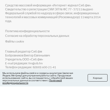
Средство массовой информации «Интернет-журнал Сиб.фм».
Свидетельство о регистрации СМИ ЭЛ № ФС 77 - 57211 выдано
Федеральной службой по надзору в сфере связи, информационных
технологий и массовых коммуникаций (Роскомнадзор) 11 марта 2014
года.
Политика конфиденциальности
Согласие на обработку персональных данных
Файлы cookie
Главный редактор Сиб.фм
Бобровников Виктор Евгеньевич
Учредитель ООО «Сиб.фм»
E-mail редакции: fm@sib.fm
Телефон редакции: 8(800) 600-21-41
Мы используем файлы cookie и сервисы аналитики (включая
Яндекс.Метрику) для улучшения работы сайта. Продолжая
использование сайта, вы соглашаетесь с обработкой ваших
Хорошо
персональных данных в соответствии с
Политикой
Сайт разработан и поддерживается Технодзен
конфиденциальности
.