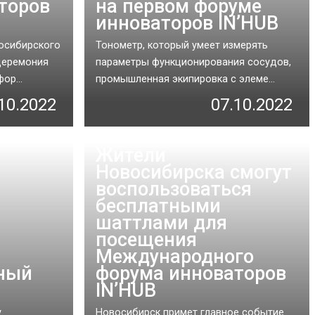
торов
на первом форуме
инноваторов IN’HUB
восибирского
Тонометр, который умеет измерять
церемония
параметры функционирования сосудов,
ор...
промышленная экипировка с элеме...
10.2022
07.10.2022
Жители
Новосибирска смогут
воспользоваться
бесплатными
шаттлами для
посещения
Международного
дный
форума инноваторов
IN’HUB
у
Новосибирск примет главное событие