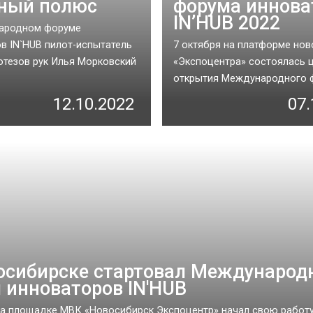
ный полюс
форума иннова
IN’HUB 2022
ародном форуме
в IN`HUB пилот-испытатель
7 октября на платформе но
отезов рук Илья Морковский
«Экспоцентра» состоялась 
открытия Международного ф
12.10.2022
07.
осибирске стартовал Междунаро
 инноваторов IN'HUB
на площадке МВК «Новосибирск Экспоцентр» начал свою работ