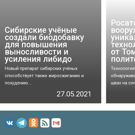
Росат
Сибирские учёные
воору
создали биодобавку
уника
для повышения
техно
выносливости и
от То
усиления либидо
полит
Новый препарат сибирских учёных
Технология
способствует также жиросжиганию и
обнаружив
похудению....
швах на сло
27.05.2021