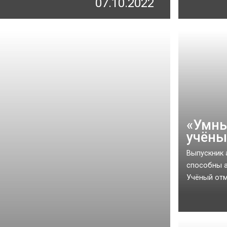
07.10.2022
«Умны
учёны
Выпускник 
способны а
Учёный отме