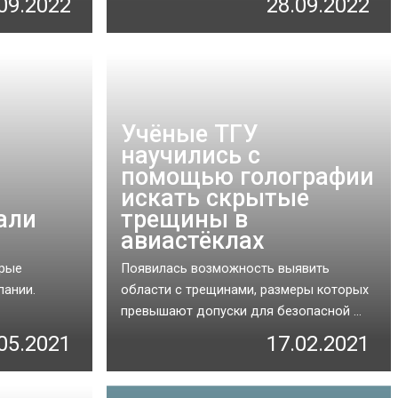
09.2022
28.09.2022
Учёные ТГУ
научились с
помощью голографии
искать скрытые
али
трещины в
авиастёклах
орые
Появилась возможность выявить
пании.
области с трещинами, размеры которых
превышают допуски для безопасной ...
05.2021
17.02.2021