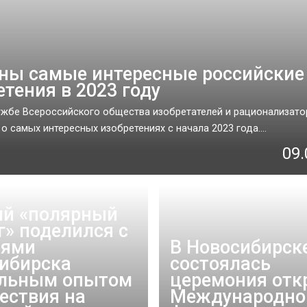
ны самые интересные российские
етения в 2023 году
ужбе Всероссийского общества изобретателей и рационализато
о самых интересных изобретениях с начала 2023 года....
09.
й «полярный
г» поделился с
лями
В Новосибирск
ибирска
состоялась
альным опытом
церемония отк
ествия на
Международно