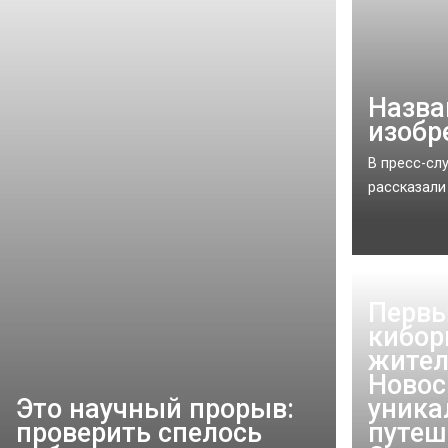
Назва
изобр
В пресс-сл
рассказали 
Первы
кибор
жите
Новос
Это научный прорыв:
уник
проверить спелось
путеш