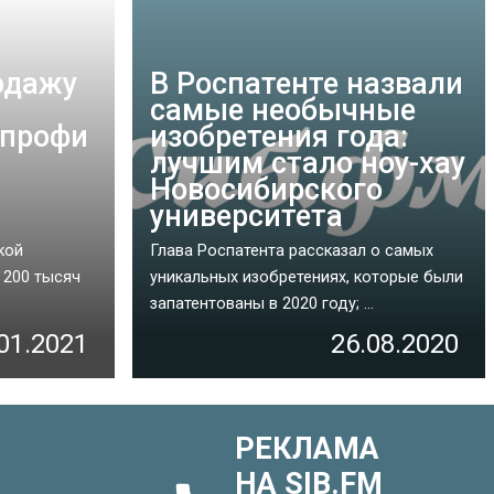
одажу
В Роспатенте назвали
самые необычные
 профи
изобретения года:
лучшим стало ноу-хау
Новосибирского
университета
ь
кой
Глава Роспатента рассказал о самых
 200 тысяч
уникальных изобретениях, которые были
запатентованы в 2020 году; ...
01.2021
26.08.2020
РЕКЛАМА
НА SIB.FM