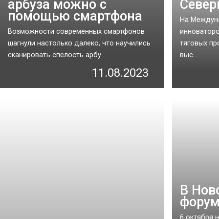
арбуза можно с
Север
помощью смартфона
На Междун
Возможности современных смартфонов
инноваторо
шагнули настолько далеко, что научились
тяговых пр
сканировать спелость арбу...
выс...
11.08.2023
В Нов
форум
6 октября 