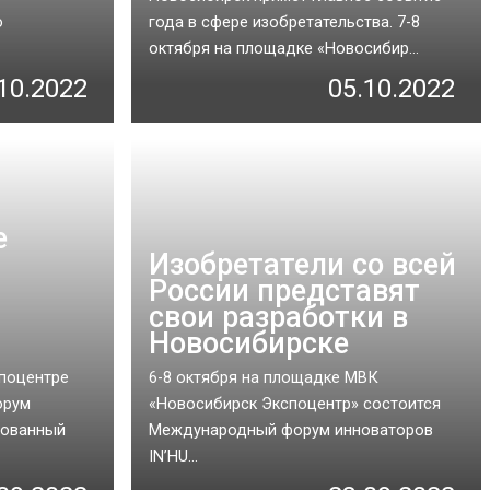
о
года в сфере изобретательства. 7-8
октября на площадке «Новосибир...
10.2022
05.10.2022
е
Изобретатели со всей
России представят
свои разработки в
Новосибирске
поцентре
6-8 октября на площадке МВК
орум
«Новосибирск Экспоцентр» состоится
зованный
Международный форум инноваторов
IN’HU...