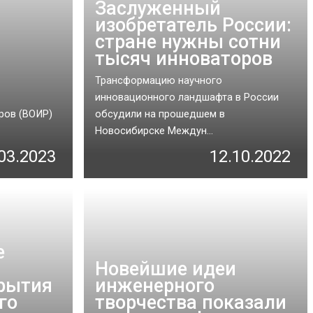
Заслуженный
изобретатель России:
стране нужны сотни
тысяч инноваторов
Трансформацию научного
инновационного ландшафта в России
ров (ВОИР)
обсудили на прошедшем в
Новосибирске Междун...
03.2023
12.10.2022
е
Новейшие идеи
рытия
инженерного
го
творчества показали