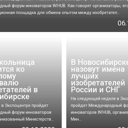
ный форум инноваторов IN'HUB. Как говорят организаторы, эт
ионная площадка для обмена опытом между изобретател...
06.
кольница
В Новосибирск
ится ко
назовут имена
лому
лучших
ивалю
изобретателей
етателей в
России и СНГ
ибирске
На следующей неделе в Экс
я в Экспоцентре пройдет
пройдет Международный ф
дный форум инноваторов
инноваторов IN’HUB, органи
анизованный Министерств...
Мин...