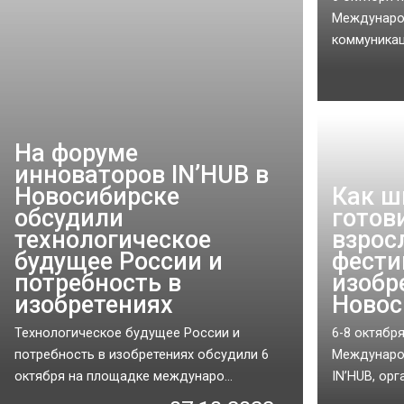
Международ
коммуникац
На форуме
инноваторов IN’HUB в
Новосибирске
Как ш
обсудили
готов
технологическое
взрос
будущее России и
фест
потребность в
изобр
изобретениях
Новос
Технологическое будущее России и
6-8 октябр
потребность в изобретениях обсудили 6
Междунаро
октября на площадке междунаро...
IN’HUB, орг