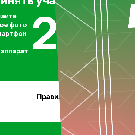
ринять участие?
2
3
О
айте
Заполните
ре
ое фото
заявку
ко
мартфон
и загрузите
по
фото
ка
аппарат
в 
Правила участия