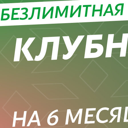
жидайте
зультаты,
торые будут
дводиться
ждую пятницу
17:00