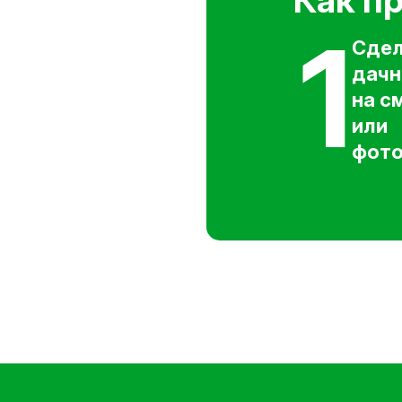
Как п
1
Сдел
дачн
на с
или
фото