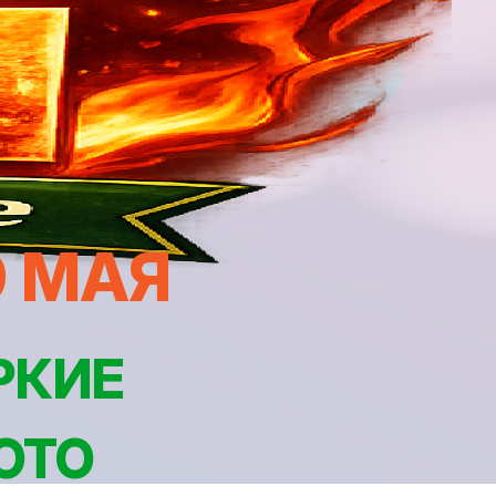
9 МАЯ
РКИЕ
ОТО