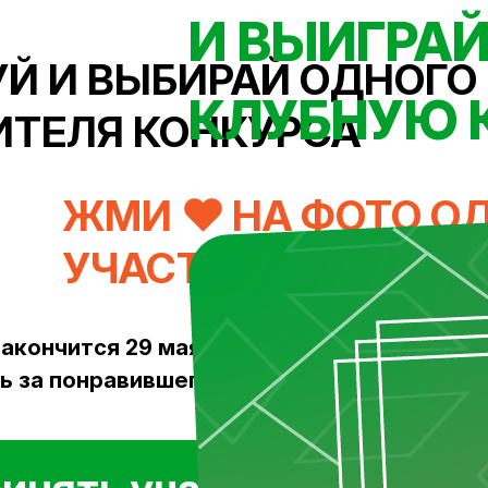
И ВЫИГРА
Й И ВЫБИРАЙ ОДНОГО
КЛУБНУЮ 
ИТЕЛЯ КОНКУРСА
ЖМИ ❤ НА ФОТО О
УЧАСТНИКА ПРЯМО
акончится 29 мая в 16:59.
 за понравившегося участника можно один