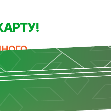
Й
КАРТУ!
ДНОГО
 СЕЙЧАС!
 раз в день.