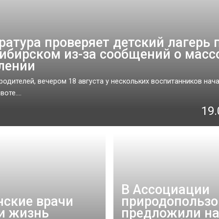
ратура проверяет детский лагерь 
ибирском из-за сообщений о масс
лении
родителей, вечером 18 августа у нескольких воспитанников нач
оте....
19.
В Ассоциации
ские врачи
природопользо
и жизнь
предложили на