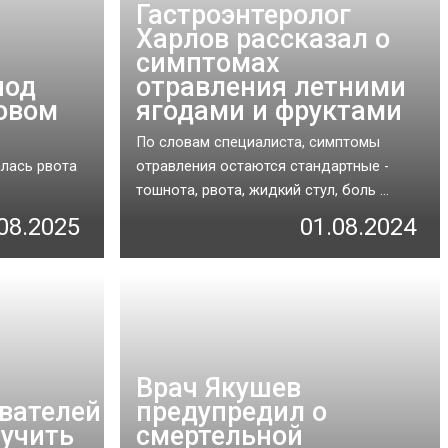
Гастроэнтеролог
Харлов рассказал о
симптомах
под
отравления летними
овом
ягодами и фруктами
По словам специалиста, симптомы
алась рвота
отравления остаются стандартные -
тошнота, рвота, жидкий стул, боль ...
08.2025
01.08.2024
Врач Якушев
вателей
предупредил о
учить
смертельной