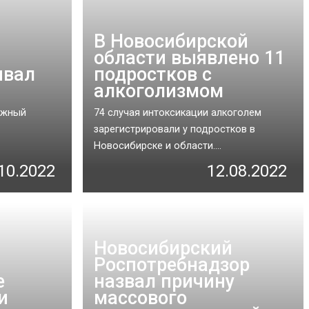
В Новосибирской
области выявлено 11
ивал
подростков с
алкоголизмом
ажный
74 случая интоксикации алкоголем
зарегистрировали у подростков в
Новосибирске и области....
10.2022
12.08.2022
Новосибирский
Роспотребнадзор
е
назвал причину
и
массового