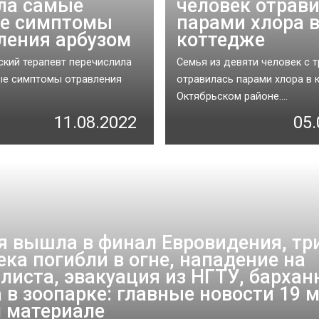
ла самые
человек отрав
е симптомы
парами хлора 
ления арбузом
коттедже
кий терапевт перечислила
Семья из девяти человек с 
ые симптомы отравления
отравилась парами хлора в 
Октябрьском районе....
11.08.2022
05.
я вышла в финал Евровидения, тр
ека погибли в огне, нападение на
листа, эвакуация из НГТУ, бархан
 в зоопарке: главные новости 19 м
 материале