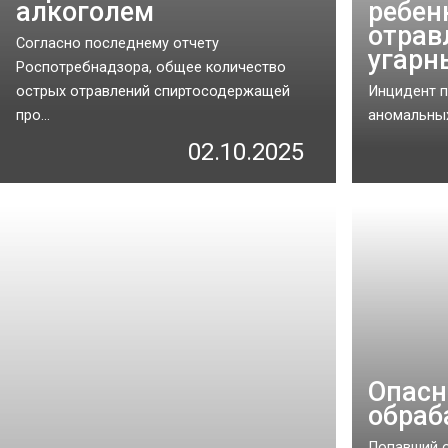
алкоголем
ребен
отрав
Согласно последнему отчету
угарн
Роспотребнадзора, общее количество
острых отравлений спиртосодержащей
Инцидент п
про...
аномальных
02.10.2025
Опасн
обраб
Попавший о