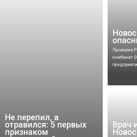
Новос
опасн
Проверка Р
комбинат (
предприятия
Не перепил, а
отравился: 5 первых
Врач 
признаком
Новос