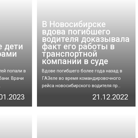
В Новосибирске
вдова погибшего
водителя доказывала
е дети
факт его работы в
рами
транспортной
компании в суде
ей попали в
Вдове погибшего более года назад в
бани. Врачи
ГАЗеле во время командировочного
.
рейса новосибирского водителя пр...
01.2023
21.12.2022