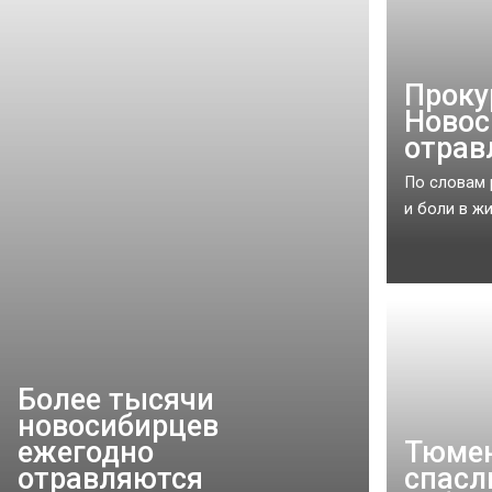
Проку
Новос
отрав
По словам 
и боли в жив
Более тысячи
новосибирцев
ежегодно
Тюмен
отравляются
спасл