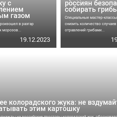
ку с
россиян безоп
лением
собирать гриб
ым газом
Специальные мастер-классы
роизошел в разгар
снизить количество случаев
 морозов....
отравлений грибами....
19.12.2023
1
ее колорадского жука: не вздумай
атывать этим картошку
днажды на российские просторы колорадский жук, обосновалс