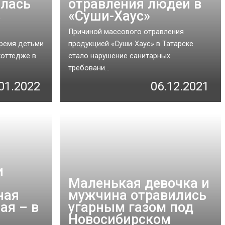
илась
отравления людей в
в
«Суши-Хаус»
Причиной массового отравления
тремя детьми
продукцией «Суши-Хаус» в Татарске
коттедже в
стало нарушение санитарных
требовани...
01.2022
06.12.2021
и
Маленькая девочка и
ная
мужчина отравились
ая – в
угарным газом под
Новосибирском