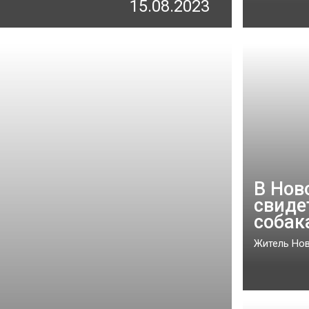
15.08.2023
В Нов
свиде
собак
Житель Нов