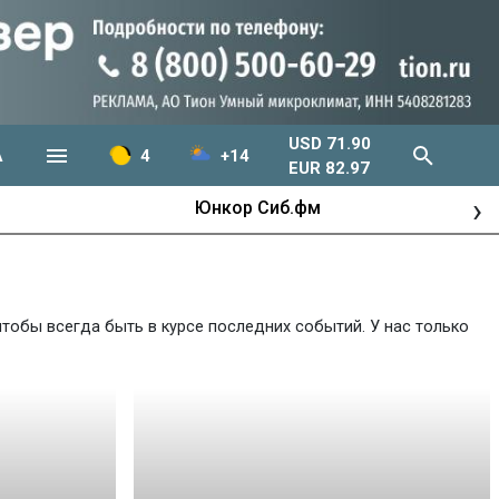
USD 71.90
А
4
+14
EUR 82.97
›
Юнкор Сиб.фм
тобы всегда быть в курсе последних событий. У нас только