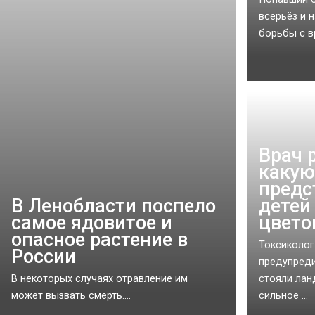
всерьёз и 
борьбы с в
Врач 
какую
предс
В Ленобласти поспело
детей
самое ядовитое и
цвето
опасное растение в
Токсиколог
России
предупреди
В некоторых случаях отравление им
стояли лан
может вызвать смерть....
сильное ...