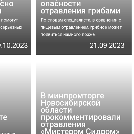
асно
опасности
ы
отравления грибами
 помогут
По словам специалиста, в сравнении с
 серьезных
пищевым отравлением, грибное может
появиться намного позже....
9.10.2023
21.09.2023
В минпромторге
Новосибирской
области
те
прокомментировали
отравления
«Мистером Сидром»
я здесь