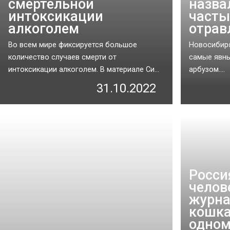
смертельной
назва
интоксикации
часты
алкоголем
отрав
Во всем мире фиксируется большое
Новосибирс
количество случаев смерти от
самые явн
интоксикации алкоголем. В материале Си...
арбузом....
31.10.2022
Росси
челов
журна
кошка
одном