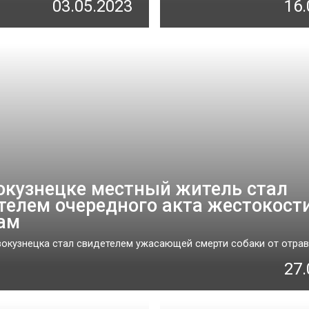
03.05.2023
16.
окузнецке местный житель стал
телем очередного акта жестокости
ам
окузнецка стал свидетелем ужасающей смерти собаки от отравле
27.