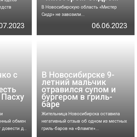
едств
В Новосибирскую область «Мистер
Сидр» не завозили....
07.2023
06.06.2023
ко с
В Новосибирске 9-
летний мальчик
есть
отравился супом и
 Пасху
бургером в гриль-
баре
ги
Жительница Новосибирска оставила
онный обмен
негативный отзыв об одном из местных
довести д...
гриль-баров на «Флампе»....