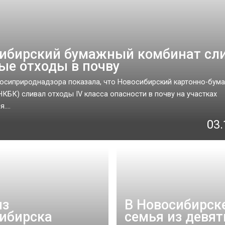
ибирский бумажный комбинат сл
ые отходы в почву
осиприроднадзора показала, что Новосибирский картонно-бум
НКБК) сливал отходы IV класса опасности в почву на участках
....
03.
из
В Новосибирск
ибирска
семья из девят