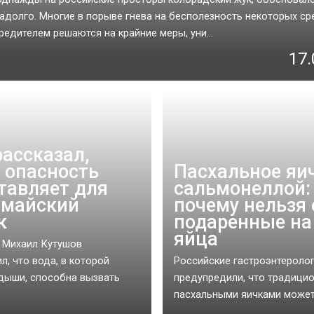
надолго. Многие в порыве гнева на бесполезность некоторых ср
редителем решаются на крайние меры, уни...
17.
рассказал,
 опасность
Пасхальное яич
тавляет для
сальмонеллой:
 майский
почему нельзя 
к
подаренные на
яйца
 Михаил Кутушов
л, что вода, в которой
Российские гастроэнтероло
дыши, способна вызвать
предупредили, что традици
пасхальными яичками может 