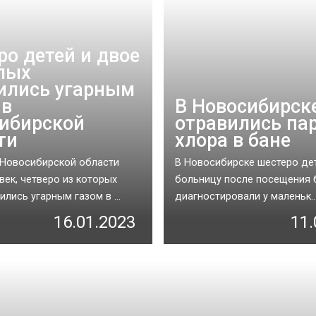
ро детей и двое
лых
ились угарным
 в
В Новосибирск
ибирской
отравились па
ти
хлора в бане
 Новосибирской области
В Новосибирске шестеро дет
век, четверо из которых
больницу после посещения 
ились угарным газом в ...
диагностировали у маленьк..
16.01.2023
11.