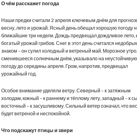
О чём расскажет погода
Наши предки считали 2 апреля ключевым днём для прогноз
весну, лето и урожай. Ясный день обещал хорошую погоду 
ближайшие три недели. Дождь предвещал дождливое лето, 
богатый урожай грибов. Снег в этот день считался недобры
знаком – он сулил холодный и ветреный май. Морозное утро
сменившееся солнечным днём, указывало на неустойчивую
погоду до середины апреля. Гром, напротив, предвещал
урожайный год.
Особое внимание уделяли ветру. Северный – к затяжным
холодам, южный – к раннему и тёплому лету, западный – к с
восточный – к засушливому. Сильный ветер означал, что ве
будет ветреной и неспокойной.
Что подскажут птицы и звери