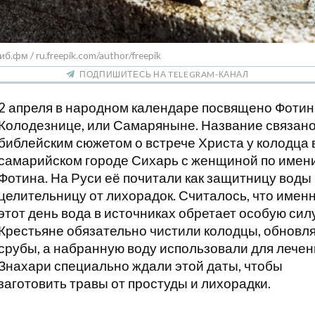
иб.фм / ru.freepik.com/author/freepik
ПОДПИШИТЕСЬ НА TELEGRAM-КАНАЛ
2 апреля в народном календаре посвящено Фотин
Колодезнице, или Самаряныне. Название связано
библейским сюжетом о встрече Христа у колодца 
самарийском городе Сихарь с женщиной по имен
Фотина. На Руси её почитали как защитницу воды
целительницу от лихорадок. Считалось, что именн
этот день вода в источниках обретает особую силу
Крестьяне обязательно чистили колодцы, обновл
срубы, а набранную воду использовали для лечен
Знахари специально ждали этой даты, чтобы
заготовить травы от простуды и лихорадки.