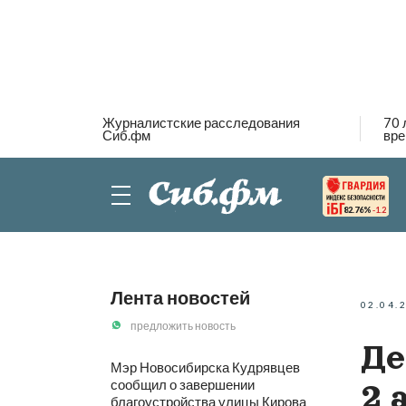
Журналистские расследования
70 
Сиб.фм
вре
82.76%
-1.2
Лента новостей
02.04.
предложить новость
Де
Мэр Новосибирска Кудрявцев
сообщил о завершении
2 
благоустройства улицы Кирова