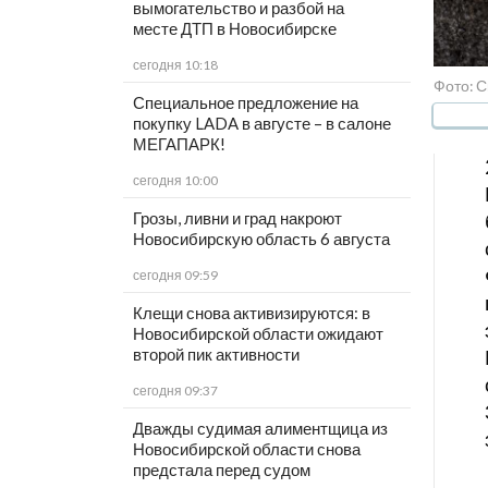
вымогательство и разбой на
месте ДТП в Новосибирске
сегодня 10:18
Фото: С
Специальное предложение на
покупку LADA в августе – в салоне
МЕГАПАРК!
сегодня 10:00
Грозы, ливни и град накроют
Новосибирскую область 6 августа
сегодня 09:59
Клещи снова активизируются: в
Новосибирской области ожидают
второй пик активности
сегодня 09:37
Дважды судимая алиментщица из
Новосибирской области снова
предстала перед судом