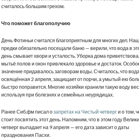
считалось большим грехом.
Что поможет благополучию
День Фотиньи считался благоприятным для многих дел. На
предки обязательно посещали баню — верили, что вода в эт
день смывает хвори и усталость. Уборка дома приветствова
мытьё полов и окон привлекало здоровье и достаток. Особо
значение придавалось заговорам воды. Считалось, что вода
освящённая 2 апреля, защищает от порчи, а умытый ею бол
быстро поправится. Многие хозяйки хранили такую воду весь
используя при болезнях и семейных неурядицах.
Ранее Сиб.фм писал о
запретах на Чистый четверг
и о том, 
стоит посвятить этот день. Напомним, что в этом году Велик
четверг выпадает на 9 апреля — его дата зависит о даты
празднования Пасхи.