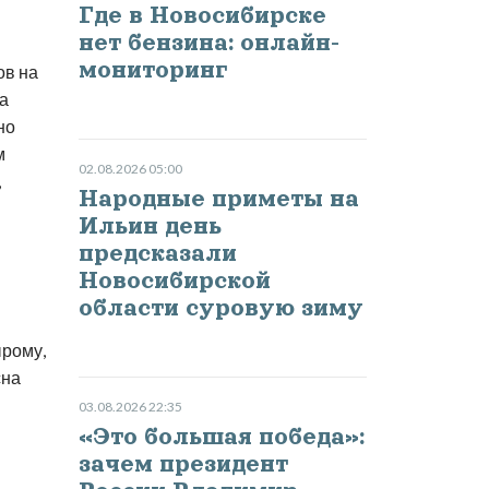
Где в Новосибирске
нет бензина: онлайн-
мониторинг
ов на
на
но
м
02.08.2026 05:00
,
Народные приметы на
Ильин день
предсказали
Новосибирской
области суровую зиму
ырому,
сна
03.08.2026 22:35
«Это большая победа»:
зачем президент