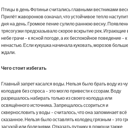
Птицы в день Фотиньи считались главными вестниками вес
Прилёт жаворонков означал, что устойчивое тепло наступит
дня на день. Громкое пение сулило раннюю весну. Появлен
трясогузки предсказывало скорое вскрытие рек. Играющие 
небе грачи – к ясной погоде, а их беспокойное поведение – к
ненастью. Если кукушка начинала куковать, морозов больше
ждали.
Чего стоит избегать
Главный запрет касался воды. Нельзя было брать воду из ч
колодцев без спроса – это могло привести к ссорам. Воду
разрешалось набирать только из своего колодца или
освящённого источника. Запрещалось ссориться и
сквернословить у воды – считалось, что она запоминает всё
сказанное. Нельзя было оставлять колодец грязным – это г
засухой или болезнями. Отказать путнику в помощи также