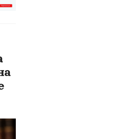
а
на
е