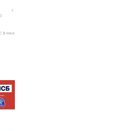
2
Ю
С В MAX