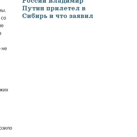
России Владимир
Путин прилетел в
ны.
Сибирь и что заявил
 со
ие
в
 не
ужих
розило