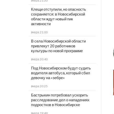
вчера 21:30
Клещи отступили, но опасность
сохраняется: в Новосибирской
области ждут новый пик
активности
вчера 21:00
В села Новосибирской области
привлекут 20 работников
культуры по новой программе
вчера 20:40
Под Новосибирском будут судить
водителя автобуса, который сбил
девочку на «зебре»
вчера 20:25
Бастрыкин потребовал ускорить
расследование дел о нападениях
подростков в Новосибирске
вчера 19:49