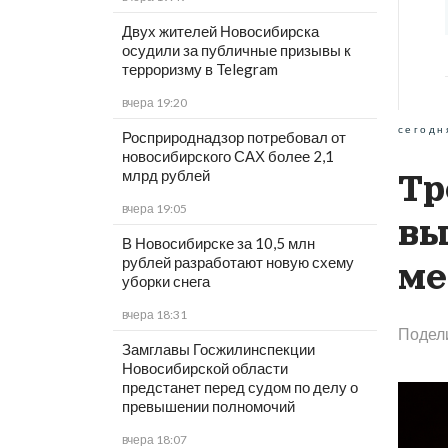
Двух жителей Новосибирска
осудили за публичные призывы к
терроризму в Telegram
вчера 19:20
сегодн
Росприроднадзор потребовал от
новосибирского САХ более 2,1
млрд рублей
Тр
вчера 19:05
вы
В Новосибирске за 10,5 млн
рублей разработают новую схему
ме
уборки снега
вчера 18:31
Подел
Замглавы Госжилинспекции
Новосибирской области
предстанет перед судом по делу о
превышении полномочий
вчера 18:07