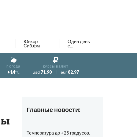
Юнкор
Один день
Сиб.фм
с...
погода
курсы валют
+14
°C
usd
71.90
|
eur
82.97
Главные новости:
цы
Температура до +25 градусов,