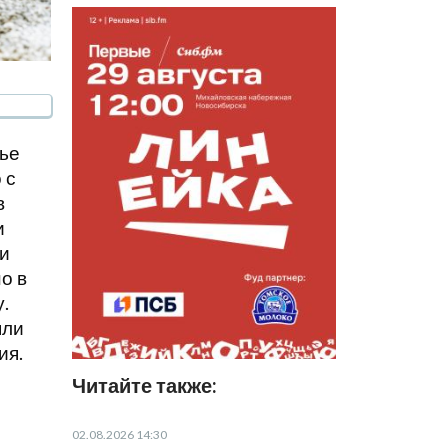
ье
 с
в
и
 и
о в
.
яли
ия.
Читайте также:
02.08.2026 14:30