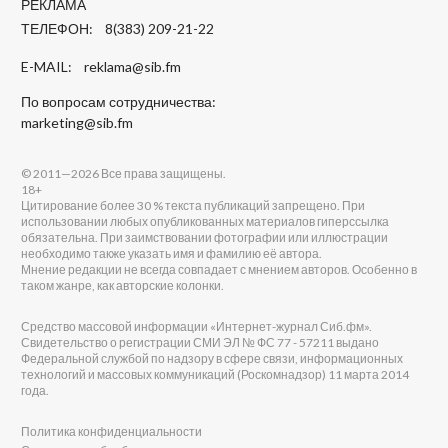
РЕКЛАМА
ТЕЛЕФОН: 8(383) 209-21-22
E-MAIL:
reklama@sib.fm
По вопросам сотрудничества:
marketing@sib.fm
© 2011—2026 Все права защищены.
18+
Цитирование более 30 % текста публикаций запрещено. При
использовании любых опубликованных материалов гиперссылка
обязательна. При заимствовании фотографии или иллюстрации
необходимо также указать имя и фамилию её автора.
Мнение редакции не всегда совпадает с мнением авторов. Особенно в
таком жанре, как авторские колонки.
Средство массовой информации «Интернет-журнал Сиб.фм».
Свидетельство о регистрации СМИ ЭЛ № ФС 77 - 57211 выдано
Федеральной службой по надзору в сфере связи, информационных
технологий и массовых коммуникаций (Роскомнадзор) 11 марта 2014
года.
Политика конфиденциальности