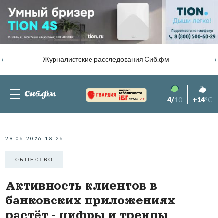
‹
›
Журналистские расследования Сиб.фм
4/
10
+14
°C
82.76%
-1.2
29.06.2026 18:26
ОБЩЕСТВО
Активность клиентов в
банковских приложениях
растёт - цифры и тренды