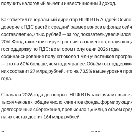
получить налоговый вычет и инвестиционный доход.
Как отметил генеральный директор НПФ ВТБ Андрей Осипо
доверие к ПДС растёт: средний размер взноса в фонде сей
составляет 86,7 тыс. рублей — за год показатель увеличился
20%. Фонд также фиксирует рост числа клиентов, получающ
господдержку по ПДС: во втором полугодии 2026 года
софинансирование получат около 1 млн участников прогр
— это на 60% больше, чем годом ранее. Объём господдержк
них составит 27 млрд рублей, что на 73,5% выше уровня пр
года.
С начала 2026 года договоры с НПФ ВТБ заключили свыше 
тысяч человек; общее число клиентов фонда, формирующи
долгосрочные сбережения, превысило 1,6 млн, а объём сре
на их счетах достиг 164 млрд рублей.