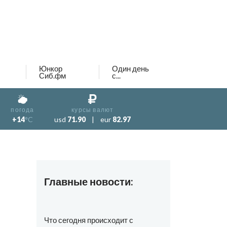
Юнкор
Один день
Сиб.фм
с...
погода
курсы валют
+14
°C
usd
71.90
|
eur
82.97
Главные новости:
Что сегодня происходит с