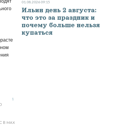
водят
01.08.2026 09:15
ьного
Ильин день 2 августа:
что это за праздник и
почему больше нельзя
купаться
зрасте
нном
ения
1
Ю
С В MAX