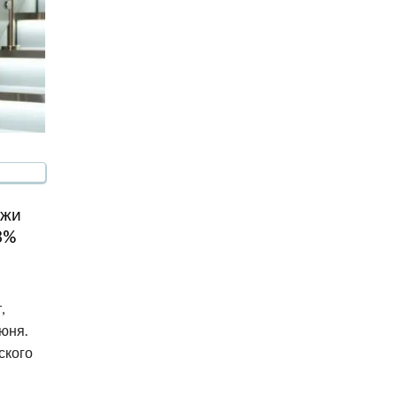
ажи
8%
,
юня.
ского