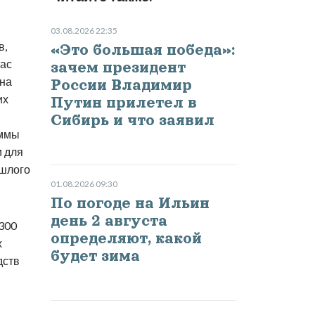
03.08.2026 22:35
в,
«Это большая победа»:
час
зачем президент
 на
России Владимир
их
Путин прилетел в
Сибирь и что заявил
аммы
и для
ошлого
01.08.2026 09:30
По погоде на Ильин
день 2 августа
300
определяют, какой
х
будет зима
дств