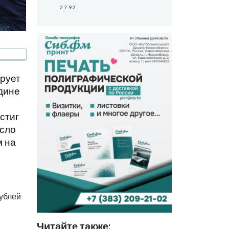
2792
рует
едине
стиг
исло
м на
рублей
Читайте также: