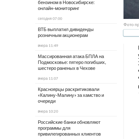
бензином в Новосибирске:
онлайн-мониторинг
сегодня 07:00
Фото п
ВТБ выплатил дивиденды
розничным акционерам
вчера 11:49
Массированная атака БПЛА на
Подмосковье: пятеро погибших,
шестеро раненых в Чехове
вчера 11:07
Красноярцы раскритиковали
«Калину-Малину» за хамство и
очереди
вчера 10:20
Российские банки обновляют
программы для
привилегированных клиентов