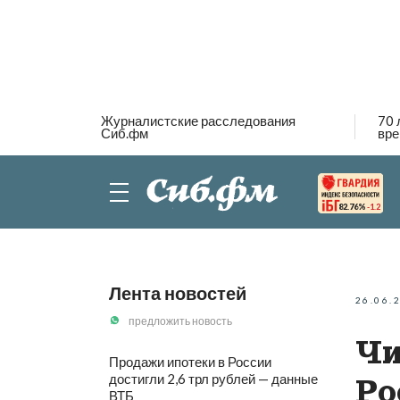
Журналистские расследования
70 
Сиб.фм
вре
82.76%
-1.2
Лента новостей
26.06.
предложить новость
Чи
Продажи ипотеки в России
достигли 2,6 трл рублей — данные
Ро
ВТБ