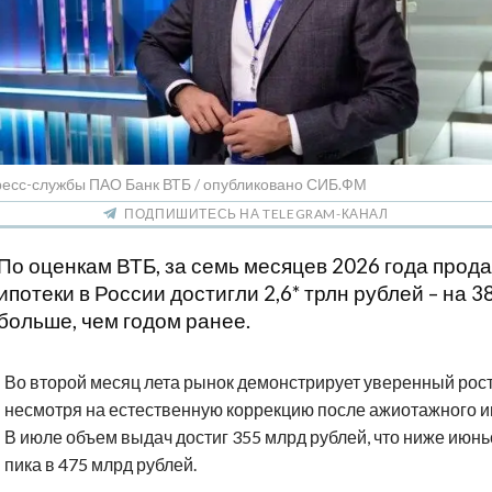
ресс-службы ПАО Банк ВТБ / опубликовано СИБ.ФМ
ПОДПИШИТЕСЬ НА TELEGRAM-КАНАЛ
По оценкам ВТБ, за семь месяцев 2026 года прод
ипотеки в России достигли 2,6* трлн рублей – на 3
больше, чем годом ранее.
Во второй месяц лета рынок демонстрирует уверенный рост
несмотря на естественную коррекцию после ажиотажного и
В июле объем выдач достиг 355 млрд рублей, что ниже июнь
пика в 475 млрд рублей.