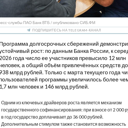
ресс-службы ПАО Банк ВТБ / опубликовано СИБ.ФМ
ПОДПИШИТЕСЬ НА TELEGRAM-КАНАЛ
Программа долгосрочных сбережений демонстри
устойчивый рост: по данным Банка России, к сер
2026 года число ее участников превысило 12 млн
человек, а общий объём привлечённых средств до
938 млрд рублей. Только с марта текущего года ч
пользователей программы увеличилось более че
1,7 млн человек и 146 млрд рублей.
Одним из ключевых драйверов роста является механизм
государственного софинансирования: при взносе от 2 000 
в год государство доплачивает до 36 000 рублей.
Дополнительным стимулом также становится возможность