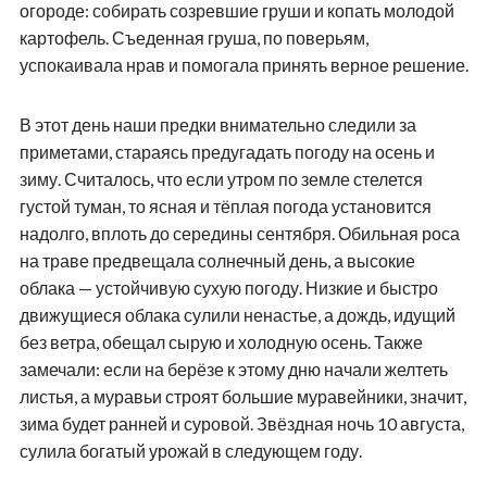
огороде: собирать созревшие груши и копать молодой
картофель. Съеденная груша, по поверьям,
успокаивала нрав и помогала принять верное решение.
В этот день наши предки внимательно следили за
приметами, стараясь предугадать погоду на осень и
зиму. Считалось, что если утром по земле стелется
густой туман, то ясная и тёплая погода установится
надолго, вплоть до середины сентября. Обильная роса
на траве предвещала солнечный день, а высокие
облака — устойчивую сухую погоду. Низкие и быстро
движущиеся облака сулили ненастье, а дождь, идущий
без ветра, обещал сырую и холодную осень. Также
замечали: если на берёзе к этому дню начали желтеть
листья, а муравьи строят большие муравейники, значит,
зима будет ранней и суровой. Звёздная ночь 10 августа,
сулила богатый урожай в следующем году.