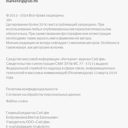
marketing@sib.fm
© 2011—2026 Все права защищены.
18+
Цитирование более 30 % текста публикаций запрещено. При
использовании любых опубликованных материалов гиперссылка
обязательна. При заимствовании фотографии или иллюстрации
необходимо также указать имя и фамилию её автора.
Мнение редакции не всегда совпадает с мнением авторов. Особенно в
таком жанре, как авторские колонки.
Средство массовой информации «Интернет-журнал Сиб.фм».
Свидетельство о регистрации СМИ ЭЛ № ФС 77 - 57211 выдано
Федеральной службой по надзору в сфере связи, информационных
технологий и массовых коммуникаций (Роскомнадзор) 11 марта 2014
года.
Политика конфиденциальности
Согласие на обработку персональных данных
Файлы cookie
Главный редактор Сиб.фм
Бобровников Виктор Евгеньевич
Учредитель ООО «Сиб.фм»
E-mail редакции: fm@sib.fm