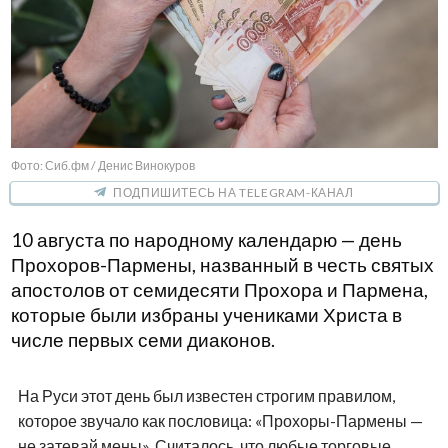
Фото: Сиб.фм / Денис Винокуров
ПОДПИШИТЕСЬ НА TELEGRAM-КАНАЛ
10 августа по народному календарю — день
Прохоров-Пармены, названный в честь святых
апостолов от семидесяти Прохора и Пармена,
которые были избраны учениками Христа в
числе первых семи диаконов.
На Руси этот день был известен строгим правилом,
которое звучало как пословица: «Прохоры-Пармены —
не затевай мены». Считалось, что любые торговые