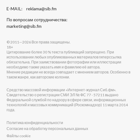
E-MAIL:
reklama@sib.fm
По вопросам сотрудничества:
marketing@sib.fm
© 2011—2026 Все права защищены.
18+
Цитирование более 30 % текста публикаций запрещено. При
использовании любых опубликованных материалов гиперссылка
обязательна. При заимствовании фотографии или иллюстрации
необходимо также указать имя и фамилию её автора.
Мнение редакции не всегда совпадает с мнением авторов. Особенно в
таком жанре, как авторские колонки.
Средство массовой информации «Интернет-журнал Сиб.фм».
Свидетельство о регистрации СМИ ЭЛ № ФС 77 - 57211 выдано
Федеральной службой по надзору в сфере связи, информационных
технологий и массовых коммуникаций (Роскомнадзор) 11 марта 2014
года.
Политика конфиденциальности
Согласие на обработку персональных данных
Файлы cookie