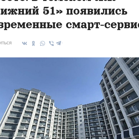
ижний 51» появились
временные смарт-серв
иться