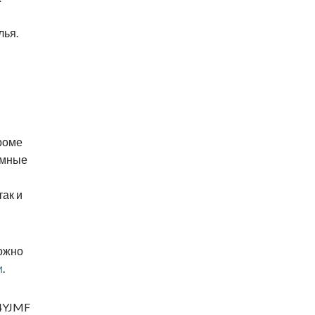
лья.
роме
умные
так и
ожно
и
.
4YJMF