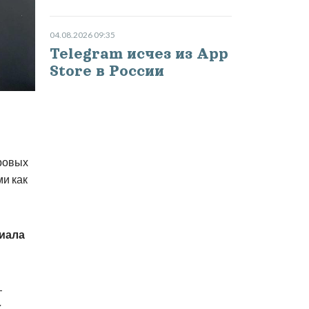
04.08.2026 09:35
Telegram исчез из App
Store в России
ровых
и как
лиала
-
х