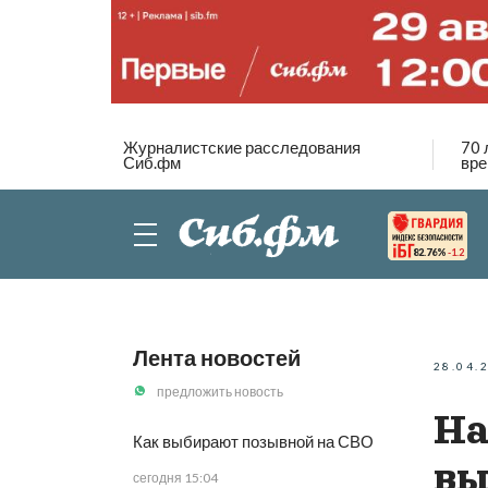
Журналистские расследования
70 
Сиб.фм
вре
82.76%
-1.2
Лента новостей
28.04.
предложить новость
На
Как выбирают позывной на СВО
вы
сегодня 15:04