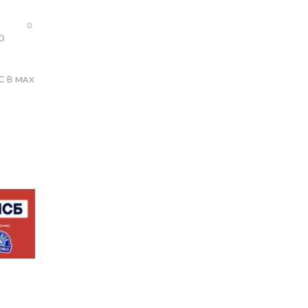
0
Ю
С В MAX