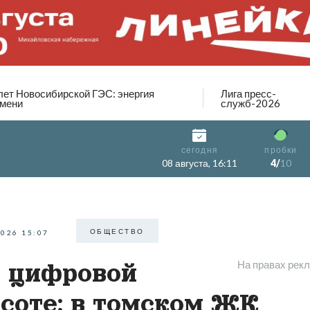
лет Новосибирской ГЭС: энергия
Лига пресс-
мени
служб-2026
сегодня
пробки
08 августа, 16:11
4/
10
ОБЩЕСТВО
2026 15:07
На правах рек
 цифровой
соте: в томском ЖК