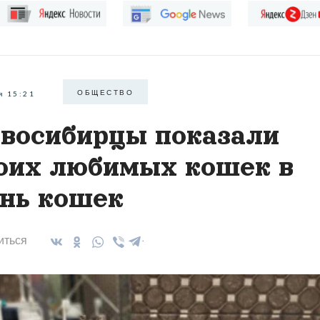
ОБЩЕСТВО
я 15:21
восибирцы показали
оих любимых кошек в
нь кошек
иться