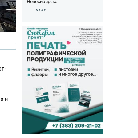
Новосибирске
8247
рт-
я и