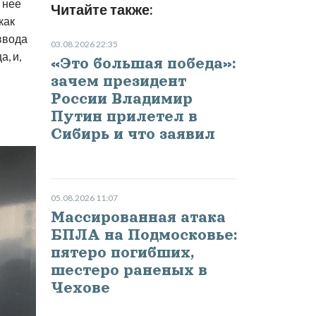
 нее
Читайте также:
как
ввода
03.08.2026 22:35
, и,
«Это большая победа»:
зачем президент
России Владимир
Путин прилетел в
Сибирь и что заявил
05.08.2026 11:07
Массированная атака
БПЛА на Подмосковье:
пятеро погибших,
шестеро раненых в
Чехове