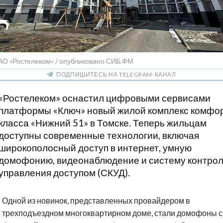
АО «Ростелеком» / опубликовано СИБ.ФМ
ПОДПИШИТЕСЬ НА TELEGRAM-КАНАЛ
«Ростелеком» оснастил цифровыми сервисами
платформы «Ключ» новый жилой комплекс комфо
класса «Нижний 51» в Томске. Теперь жильцам
доступны современные технологии, включая
широкополосный доступ в интернет, умную
домофонию, видеонаблюдение и систему контрол
управления доступом (СКУД).
Одной из новинок, представленных провайдером в
трехподъездном многоквартирном доме, стали домофоны с