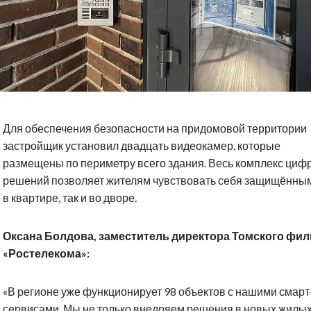
Для обеспечения безопасности на придомовой территории
застройщик установил двадцать видеокамер, которые
размещены по периметру всего здания. Весь комплекс циф
решений позволяет жителям чувствовать себя защищённым
в квартире, так и во дворе.
Оксана Болдова, заместитель директора Томского фи
«Ростелекома»:
«В регионе уже функционирует 98 объектов с нашими смарт
сервисами. Мы не только внедряем решения в новых жилы