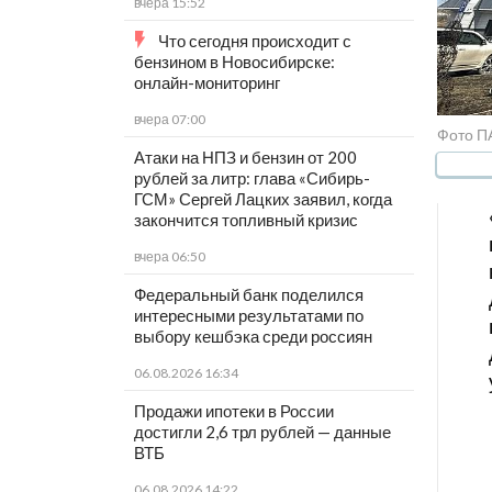
вчера 15:52
Что сегодня происходит с
бензином в Новосибирске:
онлайн-мониторинг
вчера 07:00
Фото П
Атаки на НПЗ и бензин от 200
рублей за литр: глава «Сибирь-
ГСМ» Сергей Лацких заявил, когда
закончится топливный кризис
вчера 06:50
Федеральный банк поделился
интересными результатами по
выбору кешбэка среди россиян
06.08.2026 16:34
Продажи ипотеки в России
достигли 2,6 трл рублей — данные
ВТБ
06.08.2026 14:22