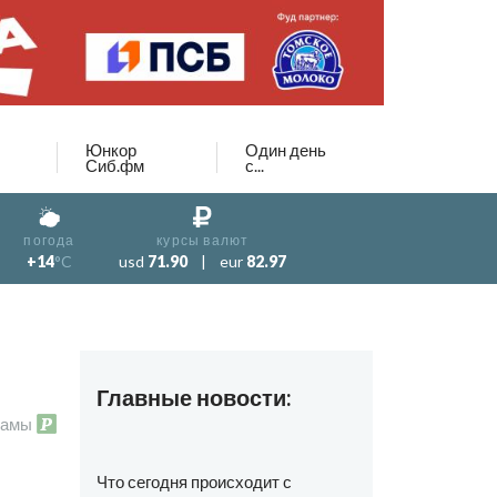
Юнкор
Один день
Сиб.фм
с...
погода
курсы валют
+14
°C
usd
71.90
|
eur
82.97
Главные новости:
ламы
Что сегодня происходит с