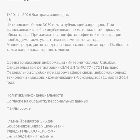
© 2011—2026 Все права защищены.
18+
Цитирование более 30 % текста публикаций запрещено. При
использовании любых опубликованных материалов гиперссылка
обязательна. При заимствовании фотографии или иллюстрации
необходимо также указать имя и фамилию её автора.
Мнение редакции не всегда совпадает с мнением авторов. Особенно в
таком жанре, как авторские колонки.
Средство массовой информации «Интернет-журнал Сиб.фм».
Свидетельство о регистрации СМИ ЭЛ № ФС 77 - 57211 выдано
Федеральной службой по надзору в сфере связи, информационных
технологий и массовых коммуникаций (Роскомнадзор) 11 марта 2014
года.
Политика конфиденциальности
Согласие на обработку персональных данных
Файлы cookie
Главный редактор Сиб.фм
Бобровников Виктор Евгеньевич
Учредитель ООО «Сиб.фм»
E-mail редакции: fm@sib.fm