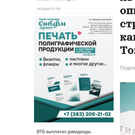
оп
сегодня 07:00
ст
ка
То
Подел
ВТБ выплатил дивиденды