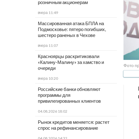
розничным акционерам
вчера 11:49
Массированная атака БПЛА на
Подмосковье: пятеро погибших,
шестеро раненых в Чехове
вчера 11:07
Красноярцы раскритиковали
«Калину-Малину» за хамство и
Фото п
очереди
вчера 10:20
Российские банки обновляют
программы для
привилегированных клиентов
04.08.2026 18:02
Рынок кредитов меняется: растет
спрос на рефинансирование
04.08.2026 14:32