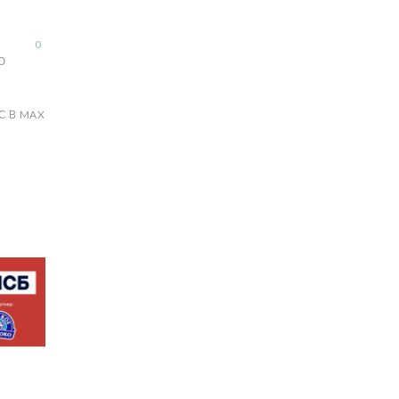
0
Ю
С В MAX