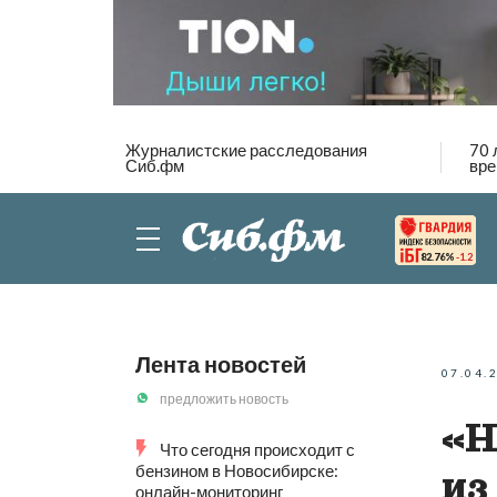
Журналистские расследования
70 
Сиб.фм
вре
82.76%
-1.2
Лента новостей
07.04.
предложить новость
«Н
Что сегодня происходит с
бензином в Новосибирске:
из
онлайн-мониторинг