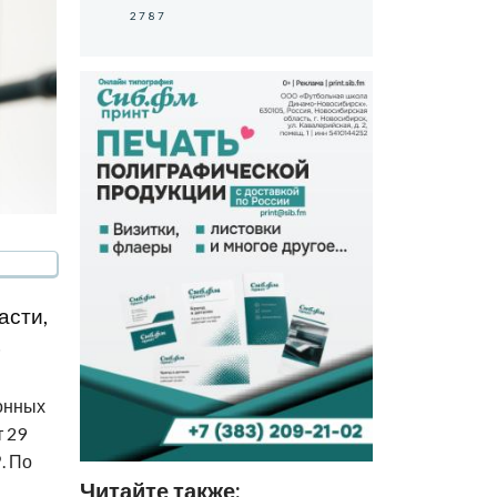
2787
асти,
.
онных
 29
. По
Читайте также: