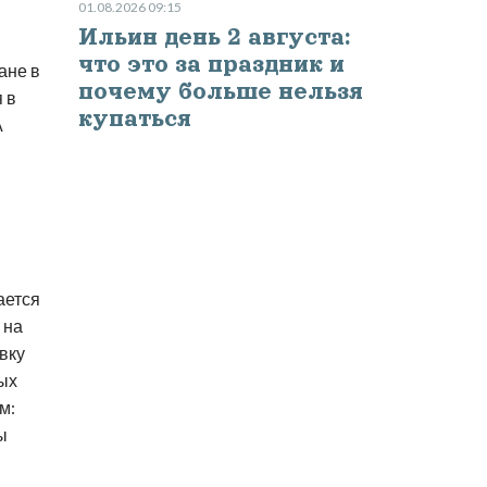
01.08.2026 09:15
Ильин день 2 августа:
что это за праздник и
ане в
почему больше нельзя
 в
купаться
А
ается
 на
вку
ных
м:
ы