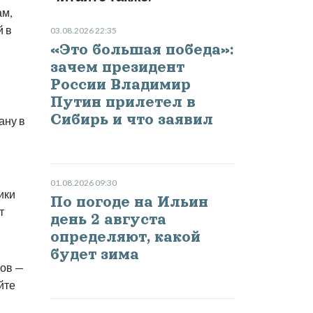
ам,
й в
03.08.2026 22:35
«Это большая победа»:
зачем президент
России Владимир
Путин прилетел в
Сибирь и что заявил
ану в
01.08.2026 09:30
ики
По погоде на Ильин
т
день 2 августа
определяют, какой
будет зима
тов —
йте