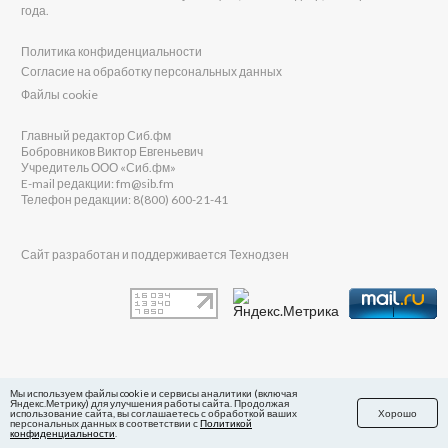
года.
Политика конфиденциальности
Согласие на обработку персональных данных
Файлы cookie
Главный редактор Сиб.фм
Бобровников Виктор Евгеньевич
Учредитель ООО «Сиб.фм»
E-mail редакции: fm@sib.fm
Телефон редакции: 8(800) 600-21-41
Сайт разработан и поддерживается Технодзен
в Яндекс.Дзен
Мы используем файлы cookie и сервисы аналитики (включая
Яндекс.Метрику) для улучшения работы сайта. Продолжая
использование сайта, вы соглашаетесь с обработкой ваших
Хорошо
персональных данных в соответствии с
Политикой
конфиденциальности
.