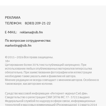
РЕКЛАМА
ТЕЛЕФОН: 8(383) 209-21-22
E-MAIL:
reklama@sib.fm
По вопросам сотрудничества:
marketing@sib.fm
© 2011—2026 Все права защищены.
18+
Цитирование более 30 % текста публикаций запрещено. При
использовании любых опубликованных материалов гиперссылка
обязательна. При заимствовании фотографии или иллюстрации
необходимо также указать имя и фамилию её автора.
Мнение редакции не всегда совпадает с мнением авторов. Особенно в
таком жанре, как авторские колонки.
Средство массовой информации «Интернет-журнал Сиб.фм».
Свидетельство о регистрации СМИ ЭЛ № ФС 77 - 57211 выдано
Федеральной службой по надзору в сфере связи, информационных
технологий и массовых коммуникаций (Роскомнадзор) 11 марта 2014