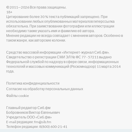
© 2011—2026 Все права защищены.
18+
Цитирование более 30 % текста публикаций запрещено. При
использовании любых опубликованных материалов гиперссылка
обязательна. При заимствовании фотографии или иллюстрации
необходимо также указать имя и фамилию её автора.
Мнение редакции не всегда совпадает с мнением авторов. Особенно в
таком жанре, как авторские колонки.
Средство массовой информации «Интернет-журнал Сиб.фм».
Свидетельство о регистрации СМИ ЭЛ № ФС 77 - 57211 выдано
Федеральной службой по надзору в сфере связи, информационных
технологий и массовых коммуникаций (Роскомнадзор) 11 марта 2014
года.
Политика конфиденциальности
Согласие на обработку персональных данных
Файлы cookie
Главный редактор Сиб.фм
Бобровников Виктор Евгеньевич
Учредитель ООО «Сиб.фм»
E-mail редакции: fm@sib.fm
Телефон редакции: 8(800) 600-21-41