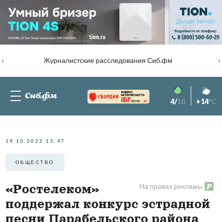
‹
›
Журналистские расследования Сиб.фм
4/
10
+14
°C
82.76%
-1.2
19.10.2023 13:47
ОБЩЕСТВО
На правах рекламы
«Ростелеком»
поддержал конкурс эстрадной
песни Парабельского района