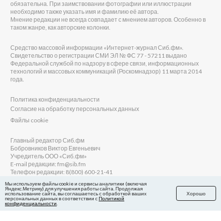
обязательна. При заимствовании фотографии или иллюстрации
необходимо также указать имя и фамилию её автора.
Мнение редакции не всегда совпадает с мнением авторов. Особенно в
таком жанре, как авторские колонки.
Средство массовой информации «Интернет-журнал Сиб.фм».
Свидетельство о регистрации СМИ ЭЛ № ФС 77 - 57211 выдано
Федеральной службой по надзору в сфере связи, информационных
технологий и массовых коммуникаций (Роскомнадзор) 11 марта 2014
года.
Политика конфиденциальности
Согласие на обработку персональных данных
Файлы cookie
Главный редактор Сиб.фм
Бобровников Виктор Евгеньевич
Учредитель ООО «Сиб.фм»
E-mail редакции: fm@sib.fm
Телефон редакции: 8(800) 600-21-41
Мы используем файлы cookie и сервисы аналитики (включая
Яндекс.Метрику) для улучшения работы сайта. Продолжая
использование сайта, вы соглашаетесь с обработкой ваших
Хорошо
персональных данных в соответствии с
Политикой
Сайт разработан и поддерживается Технодзен
конфиденциальности
.