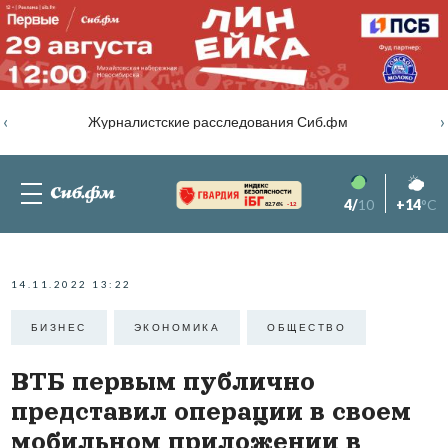
‹
›
Журналистские расследования Сиб.фм
4/
10
+14
°C
82.76%
-1.2
14.11.2022 13:22
БИЗНЕС
ЭКОНОМИКА
ОБЩЕСТВО
ВТБ первым публично
представил операции в своем
мобильном приложении в