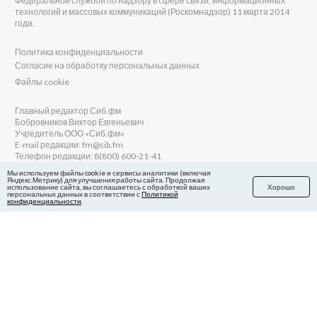
Федеральной службой по надзору в сфере связи, информационных
технологий и массовых коммуникаций (Роскомнадзор) 11 марта 2014
года.
Политика конфиденциальности
Согласие на обработку персональных данных
Файлы cookie
Главный редактор Сиб.фм
Бобровников Виктор Евгеньевич
Учредитель ООО «Сиб.фм»
E-mail редакции: fm@sib.fm
Телефон редакции: 8(800) 600-21-41
Мы используем файлы cookie и сервисы аналитики (включая
Яндекс.Метрику) для улучшения работы сайта. Продолжая
использование сайта, вы соглашаетесь с обработкой ваших
Хорошо
персональных данных в соответствии с
Политикой
Сайт разработан и поддерживается Технодзен
конфиденциальности
.
в Яндекс.Дзен