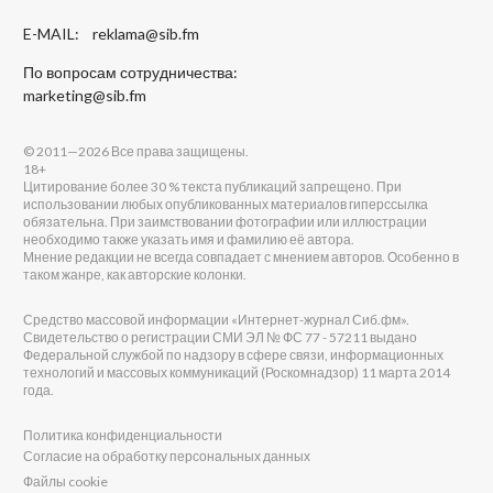
E-MAIL:
reklama@sib.fm
По вопросам сотрудничества:
marketing@sib.fm
© 2011—2026 Все права защищены.
18+
Цитирование более 30 % текста публикаций запрещено. При
использовании любых опубликованных материалов гиперссылка
обязательна. При заимствовании фотографии или иллюстрации
необходимо также указать имя и фамилию её автора.
Мнение редакции не всегда совпадает с мнением авторов. Особенно в
таком жанре, как авторские колонки.
Средство массовой информации «Интернет-журнал Сиб.фм».
Свидетельство о регистрации СМИ ЭЛ № ФС 77 - 57211 выдано
Федеральной службой по надзору в сфере связи, информационных
технологий и массовых коммуникаций (Роскомнадзор) 11 марта 2014
года.
Политика конфиденциальности
Согласие на обработку персональных данных
Файлы cookie