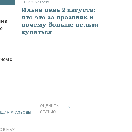
01.08.2026 09:15
Ильин день 2 августа:
что это за праздник и
ли в
почему больше нельзя
ще
купаться
и
тием с
ОЦЕНИТЬ
0
СТАТЬЮ
ЯЦИЯ
#РАЗВОДЫ
С В MAX