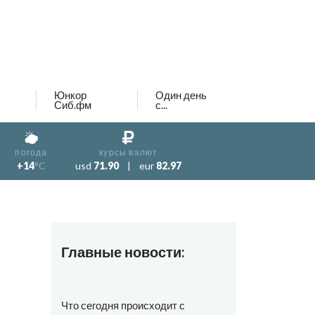
Юнкор
Один день
Сиб.фм
с...
погода
курсы валют
+14
°C
usd
71.90
|
eur
82.97
Главные новости:
Что сегодня происходит с