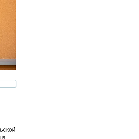
е
льской
 в