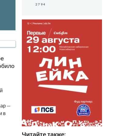
2794
ое
обило
ой
пар —
и в
Читайте также: