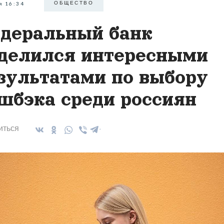
ОБЩЕСТВО
я 16:34
деральный банк
делился интересными
зультатами по выбору
шбэка среди россиян
иться