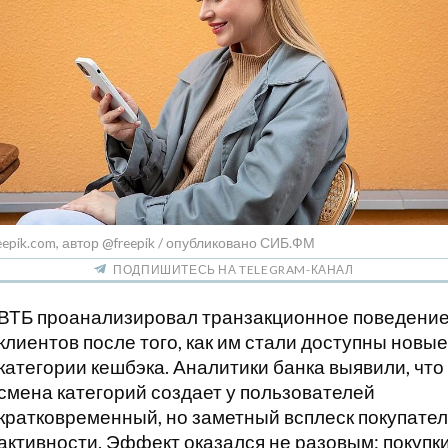
eepik.com, автор @freepik / опубликовано СИБ.ФМ
ПОДПИШИТЕСЬ НА TELEGRAM-КАНАЛ
ВТБ проанализировал транзакционное поведени
клиентов после того, как им стали доступны новые
категории кешбэка. Аналитики банка выявили, что
смена категорий создает у пользователей
кратковременный, но заметный всплеск покупате
активности. Эффект оказался не разовым: покупки