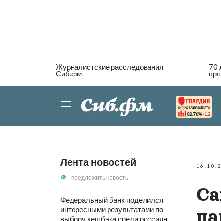
Журналистские расследования
70 
Сиб.фм
вре
82.76%
-1.2
Лента новостей
16.10.
предложить новость
Са
Федеральный банк поделился
интересными результатами по
па
выбору кешбэка среди россиян