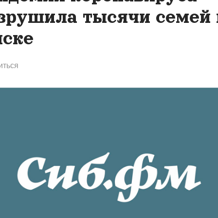
зрушила тысячи семей 
ске
иться