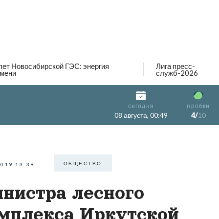
лет Новосибирской ГЭС: энергия
Лига пресс-
мени
служб-2026
сегодня
пробки
08 августа, 00:49
4/
10
ОБЩЕСТВО
2019 13:39
нистра лесного
мплекса Иркутской