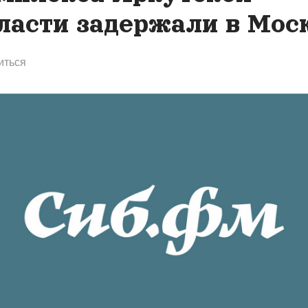
ласти задержали в Мос
иться