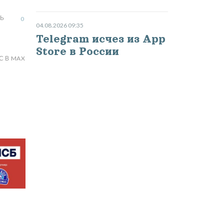
Ь
0
04.08.2026 09:35
Telegram исчез из App
Store в России
С В MAX