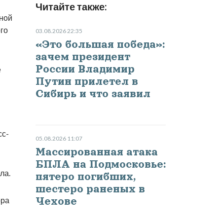
Читайте также:
рной
го
03.08.2026 22:35
«Это большая победа»:
зачем президент
России Владимир
ё
Путин прилетел в
Сибирь и что заявил
сс-
05.08.2026 11:07
Массированная атака
БПЛА на Подмосковье:
ла.
пятеро погибших,
шестеро раненых в
ора
Чехове