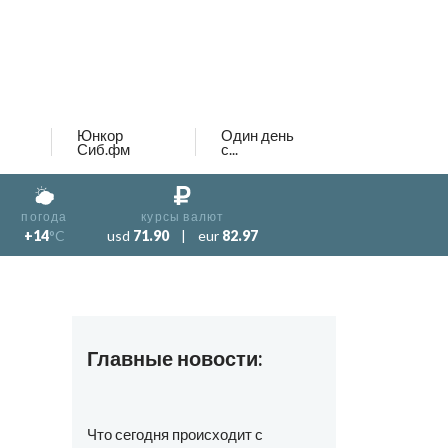
Юнкор
Один день
Сиб.фм
с...
погода
курсы валют
+14
°C
usd
71.90
|
eur
82.97
Главные новости:
Что сегодня происходит с