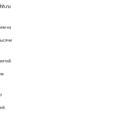
hh.ru
нем на
тысячи
иятий.
ем
о
ей.