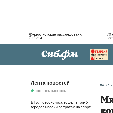
Журналистские расследования
70 
Сиб.фм
вре
82.76%
-1.2
Лента новостей
06.06.
предложить новость
Ми
ВТБ: Новосибирск вошел в топ-5
городов России по тратам на спорт
ко