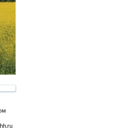
ом
hh.ru