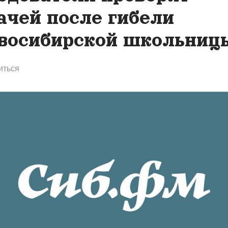
ачей после гибели
восибирской школьниц
иться