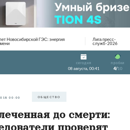
лет Новосибирской ГЭС: энергия
Лига пресс-
мени
служб-2026
сегодня
пробки
08 августа, 00:41
4/
10
ОБЩЕСТВО
2018 00:00
леченная до смерти:
едователи проверят