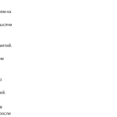
нем на
тысячи
иятий.
ем
о
ей.
ов
росли