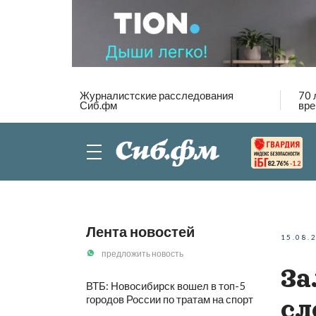
Журналистские расследования
70 
Сиб.фм
вре
82.76%
-1.2
Лента новостей
15.08.
предложить новость
За
ВТБ: Новосибирск вошел в топ-5
городов России по тратам на спорт
сл