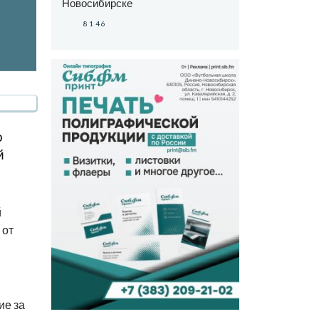
Новосибирске
8146
о
й
й
 от
ие за