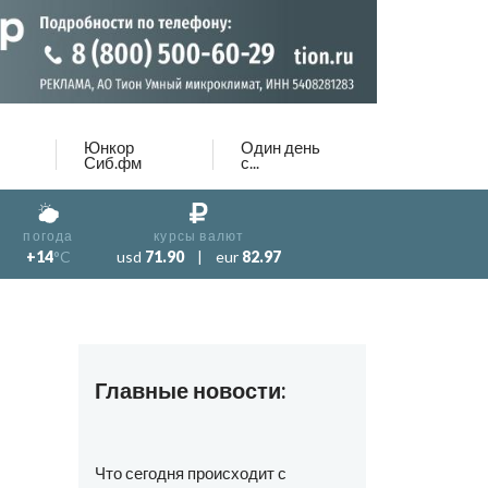
Юнкор
Один день
Сиб.фм
с...
погода
курсы валют
+14
°C
usd
71.90
|
eur
82.97
Главные новости:
Что сегодня происходит с