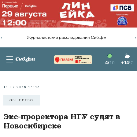
‹
›
Журналистские расследования Сиб.фм
4/
10
+14
°C
82.76%
-1.2
18.07.2018 11:16
ОБЩЕСТВО
Экс-проректора НГУ судят в
Новосибирске