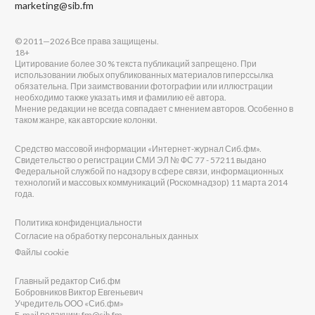
marketing@sib.fm
© 2011—2026 Все права защищены.
18+
Цитирование более 30 % текста публикаций запрещено. При
использовании любых опубликованных материалов гиперссылка
обязательна. При заимствовании фотографии или иллюстрации
необходимо также указать имя и фамилию её автора.
Мнение редакции не всегда совпадает с мнением авторов. Особенно в
таком жанре, как авторские колонки.
Средство массовой информации «Интернет-журнал Сиб.фм».
Свидетельство о регистрации СМИ ЭЛ № ФС 77 - 57211 выдано
Федеральной службой по надзору в сфере связи, информационных
технологий и массовых коммуникаций (Роскомнадзор) 11 марта 2014
года.
Политика конфиденциальности
Согласие на обработку персональных данных
Файлы cookie
Главный редактор Сиб.фм
Бобровников Виктор Евгеньевич
Учредитель ООО «Сиб.фм»
E-mail редакции: fm@sib.fm