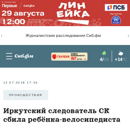
‹
›
Журналистские расследования Сиб.фм
4/
10
+14
°C
82.76%
-1.2
12.07.2018 17:36
ПРОИCШЕСТВИЯ
Иркутский следователь СК
сбила ребёнка-велосипедиста