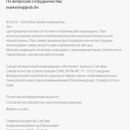
По вопросам сотрудничества:
marketing@sib.fm
© 2011—2026 Все права защищены.
18+
Цитирование более 30 % текста публикаций запрещено. При
использовании любых опубликованных материалов гиперссылка
обязательна. При заимствовании фотографии или иллюстрации
необходимо также указать имя и фамилию её автора.
Мнение редакции не всегда совпадает с мнением авторов. Особенно в
таком жанре, как авторские колонки.
Средство массовой информации «Интернет-журнал Сиб.фм».
Свидетельство о регистрации СМИ ЭЛ № ФС 77 - 57211 выдано
Федеральной службой по надзору в сфере связи, информационных
технологий и массовых коммуникаций (Роскомнадзор) 11 марта 2014
года.
Политика конфиденциальности
Согласие на обработку персональных данных
Файлы cookie
Главный редактор Сиб.фм
Бобровников Виктор Евгеньевич