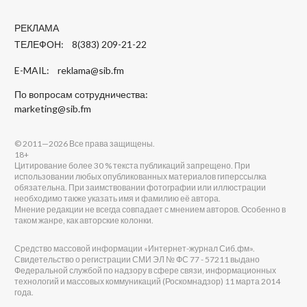
РЕКЛАМА
ТЕЛЕФОН: 8(383) 209-21-22
E-MAIL:
reklama@sib.fm
По вопросам сотрудничества:
marketing@sib.fm
© 2011—2026 Все права защищены.
18+
Цитирование более 30 % текста публикаций запрещено. При
использовании любых опубликованных материалов гиперссылка
обязательна. При заимствовании фотографии или иллюстрации
необходимо также указать имя и фамилию её автора.
Мнение редакции не всегда совпадает с мнением авторов. Особенно в
таком жанре, как авторские колонки.
Средство массовой информации «Интернет-журнал Сиб.фм».
Свидетельство о регистрации СМИ ЭЛ № ФС 77 - 57211 выдано
Федеральной службой по надзору в сфере связи, информационных
технологий и массовых коммуникаций (Роскомнадзор) 11 марта 2014
года.