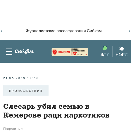
‹
›
Журналистские расследования Сиб.фм
4/
10
+14
°C
82.76%
-1.2
21.05.2018 17:40
ПРОИCШЕСТВИЯ
Слесарь убил семью в
Кемерове ради наркотиков
Поделиться