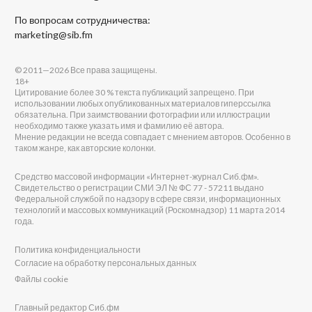
По вопросам сотрудничества:
marketing@sib.fm
© 2011—2026 Все права защищены.
18+
Цитирование более 30 % текста публикаций запрещено. При
использовании любых опубликованных материалов гиперссылка
обязательна. При заимствовании фотографии или иллюстрации
необходимо также указать имя и фамилию её автора.
Мнение редакции не всегда совпадает с мнением авторов. Особенно в
таком жанре, как авторские колонки.
Средство массовой информации «Интернет-журнал Сиб.фм».
Свидетельство о регистрации СМИ ЭЛ № ФС 77 - 57211 выдано
Федеральной службой по надзору в сфере связи, информационных
технологий и массовых коммуникаций (Роскомнадзор) 11 марта 2014
года.
Политика конфиденциальности
Согласие на обработку персональных данных
Файлы cookie
Главный редактор Сиб.фм