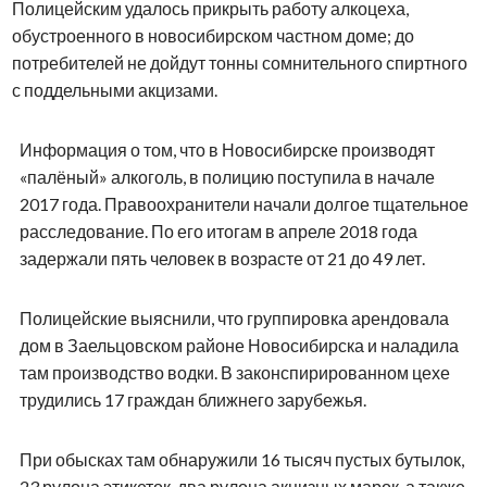
Полицейским удалось прикрыть работу алкоцеха,
обустроенного в новосибирском частном доме; до
потребителей не дойдут тонны сомнительного спиртного
с поддельными акцизами.
Информация о том, что в Новосибирске производят
«палёный» алкоголь, в полицию поступила в начале
2017 года. Правоохранители начали долгое тщательное
расследование. По его итогам в апреле 2018 года
задержали пять человек в возрасте от 21 до 49 лет.
Полицейские выяснили, что группировка арендовала
дом в Заельцовском районе Новосибирска и наладила
там производство водки. В законспирированном цехе
трудились 17 граждан ближнего зарубежья.
При обысках там обнаружили 16 тысяч пустых бутылок,
23 рулона этикеток, два рулона акцизных марок, а также