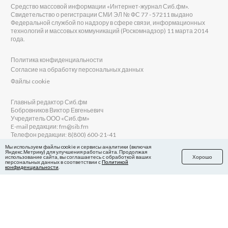
Средство массовой информации «Интернет-журнал Сиб.фм».
Свидетельство о регистрации СМИ ЭЛ № ФС 77 - 57211 выдано
Федеральной службой по надзору в сфере связи, информационных
технологий и массовых коммуникаций (Роскомнадзор) 11 марта 2014
года.
Политика конфиденциальности
Согласие на обработку персональных данных
Файлы cookie
Главный редактор Сиб.фм
Бобровников Виктор Евгеньевич
Учредитель ООО «Сиб.фм»
E-mail редакции: fm@sib.fm
Телефон редакции: 8(800) 600-21-41
Мы используем файлы cookie и сервисы аналитики (включая
Яндекс.Метрику) для улучшения работы сайта. Продолжая
использование сайта, вы соглашаетесь с обработкой ваших
Хорошо
персональных данных в соответствии с
Политикой
Сайт разработан и поддерживается Технодзен
конфиденциальности
.