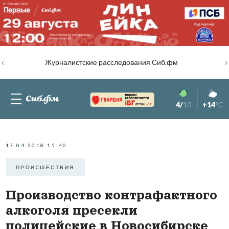
‹
›
Журналистские расследования Сиб.фм
4/
10
+14
°C
82.76%
-1.2
17.04.2018 15:40
ПРОИCШЕСТВИЯ
Производство контрафактного
алкоголя пресекли
полицейские в Новосибирске