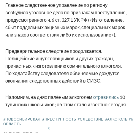
Главное следственное управление по региону
возбудило уголовное дело по признакам преступления,
предусмотренного ч. 6 ст. 327.1 УК РФ («Изготовление,
сбыт поддельных акцизных марок, специальных марок
или знаков соответствия либо их использование»).
Предварительное следствие продолжается.
Полицейские ищут сообщников и других граждан,
причастных к изготовлению сомнительного алкоголя.
По ходатайству следователя обвиняемые дождутся
окончания следственных действий в СИЗО.
Напомним, на днях палёным алкоголем
отравились
10
тувинских школьников; об этом стало известно сегодня.
#НОВОСИБИРСКАЯ
#ПРЕСТУПНОСТЬ
#СЛЕДСТВИЕ
#АЛКОГОЛЬ
#
ОБЛАСТЬ
0