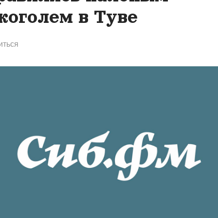
коголем в Туве
иться