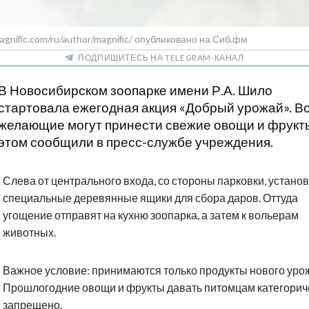
agnific.com/ru/author/magnific/ опубликовано на Сиб.фм
ПОДПИШИТЕСЬ НА TELEGRAM-КАНАЛ
В Новосибирском зоопарке имени Р.А. Шило
стартовала ежегодная акция «Добрый урожай». В
желающие могут принести свежие овощи и фрукт
этом сообщили в пресс-службе учреждения.
Слева от центрального входа, со стороны парковки, устано
специальные деревянные ящики для сбора даров. Оттуда
угощение отправят на кухню зоопарка, а затем к вольерам
животных.
Важное условие: принимаются только продукты нового уро
Прошлогодние овощи и фрукты давать питомцам категорич
запрещено.