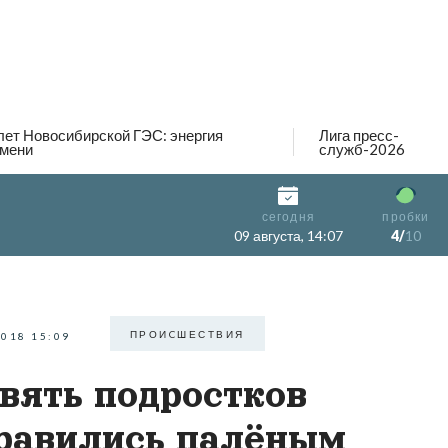
лет Новосибирской ГЭС: энергия
Лига пресс-
мени
служб-2026
сегодня
пробки
09 августа, 14:07
4/
10
ПРОИCШЕСТВИЯ
2018 15:09
вять подростков
равились палёным