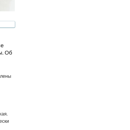
се
ы. Об
влены
жая.
ески