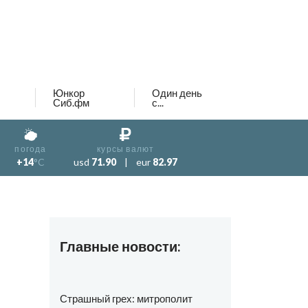
Юнкор
Один день
Сиб.фм
с...
погода
курсы валют
+14
°C
usd
71.90
|
eur
82.97
Главные новости:
Страшный грех: митрополит