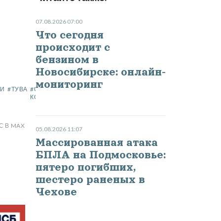
07.08.2026 07:00
Что сегодня
происходит с
бензином в
Новосибирске: онлайн-
мониторинг
ОЦЕНИТЬ
0
ТИ
#ТУВА
#СЛЕДСТВЕННЫЙ
СТАТЬЮ
КОМИТЕТ
С В MAX
05.08.2026 11:07
Массированная атака
БПЛА на Подмосковье:
пятеро погибших,
шестеро раненых в
Чехове