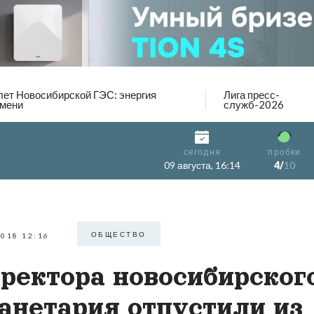
лет Новосибирской ГЭС: энергия
Лига пресс-
мени
служб-2026
сегодня
пробки
09 августа, 16:14
4/
10
ОБЩЕСТВО
2018 12:16
ректора новосибирског
анетария отпустили из