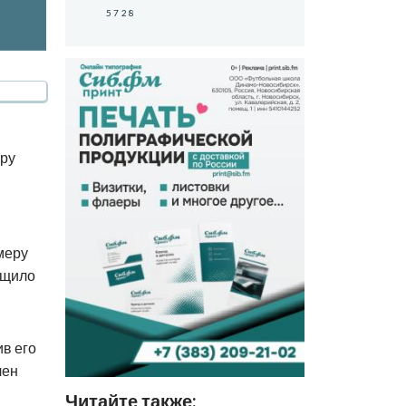
5728
еру
меру
бщило
ив его
лен
Читайте также: