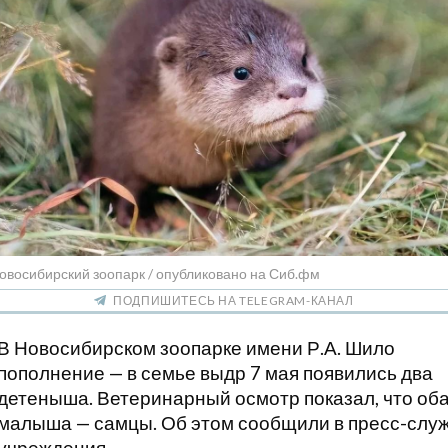
овосибирский зоопарк / опубликовано на Сиб.фм
ПОДПИШИТЕСЬ НА TELEGRAM-КАНАЛ
В Новосибирском зоопарке имени Р.А. Шило
пополнение — в семье выдр 7 мая появились два
детеныша. Ветеринарный осмотр показал, что об
малыша — самцы. Об этом сообщили в пресс-слу