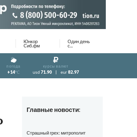
Юнкор
Один день
Сиб.фм
с...
погода
курсы валют
+14
°C
usd
71.90
|
eur
82.97
Главные новости:
о
Страшный грех: митрополит