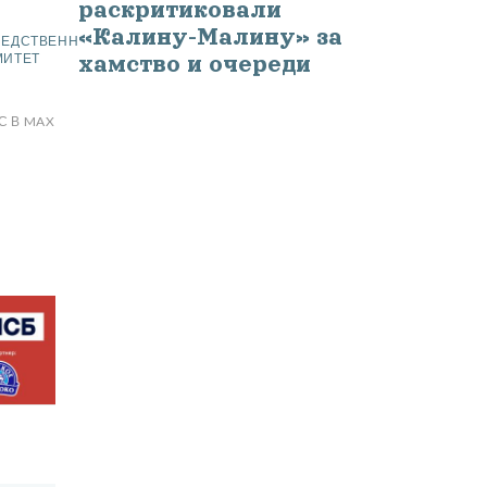
раскритиковали
«Калину-Малину» за
ОЦЕНИТЬ
0
ЛЕДСТВЕННЫЙ
СТАТЬЮ
МИТЕТ
хамство и очереди
С В MAX