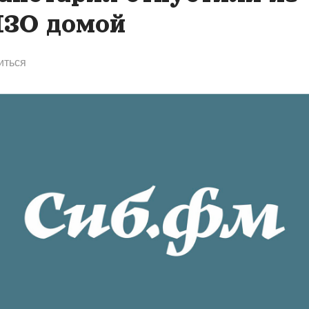
ЗО домой
иться