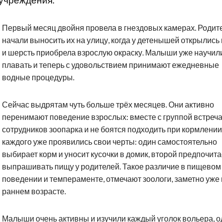
учреждения.
Первый месяц двойня провела в гнездовых камерах. Родит
начали выносить их на улицу, когда у детенышей открылись 
и шерсть приобрела взрослую окраску. Малыши уже научил
плавать и теперь с удовольствием принимают ежедневные
водные процедуры.
Сейчас выдрятам чуть больше трёх месяцев. Они активно
перенимают поведение взрослых: вместе с группой встреч
сотрудников зоопарка и не боятся подходить при кормлении
каждого уже проявились свои черты: один самостоятельно
выбирает корм и уносит кусочки в домик, второй предпочита
выпрашивать пищу у родителей. Такое различие в пищевом
поведении и темпераменте, отмечают зоологи, заметно уже 
раннем возрасте.
Малыши очень активны и изучили каждый уголок вольера, о