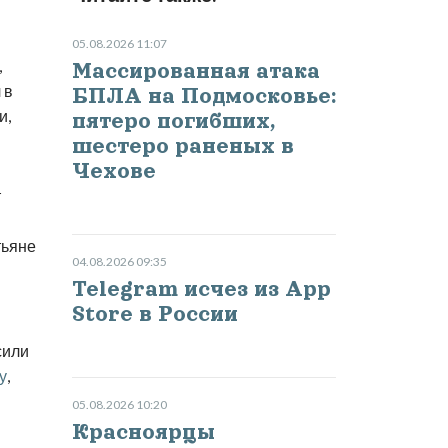
05.08.2026 11:07
,
Массированная атака
 в
БПЛА на Подмосковье:
и,
пятеро погибших,
шестеро раненых в
Чехове
т
тьяне
04.08.2026 09:35
Telegram исчез из App
Store в России
сили
у
,
05.08.2026 10:20
Красноярцы