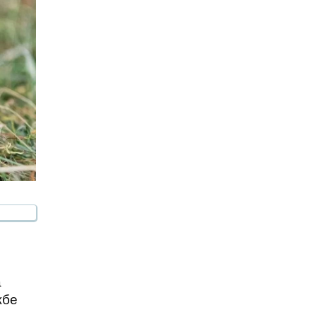
а
жбе