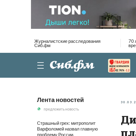
Журналистские расследования
70 
Сиб.фм
вре
82.76%
-1.2
Лента новостей
30.03.
предложить новость
Ди
Страшный грех: митрополит
Варфоломей назвал главную
пл
проблему России.