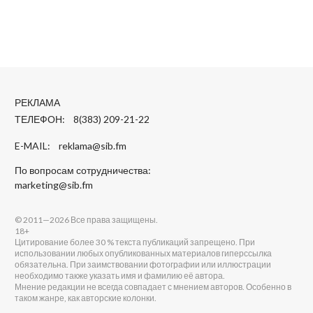
РЕКЛАМА
ТЕЛЕФОН: 8(383) 209-21-22
E-MAIL:
reklama@sib.fm
По вопросам сотрудничества:
marketing@sib.fm
© 2011—2026 Все права защищены.
18+
Цитирование более 30 % текста публикаций запрещено. При
использовании любых опубликованных материалов гиперссылка
обязательна. При заимствовании фотографии или иллюстрации
необходимо также указать имя и фамилию её автора.
Мнение редакции не всегда совпадает с мнением авторов. Особенно в
таком жанре, как авторские колонки.